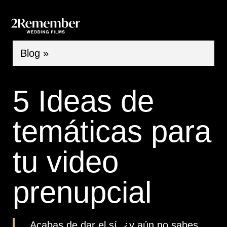
Invitac
Blog »
5 Ideas de
temáticas para
tu video
prenupcial
Acabas de dar el sí, ¿y aún no sabes