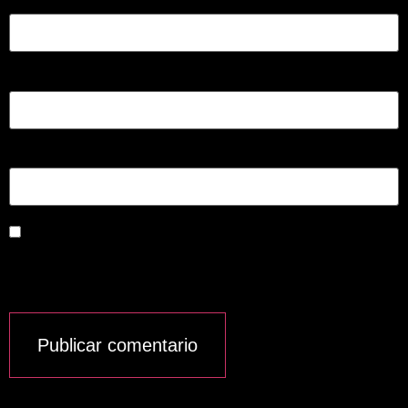
Nombre
*
Correo electrónico
*
Web
Guardar mi nombre, correo electrónico y sitio
web en este navegador para la próxima vez que
haga un comentario.