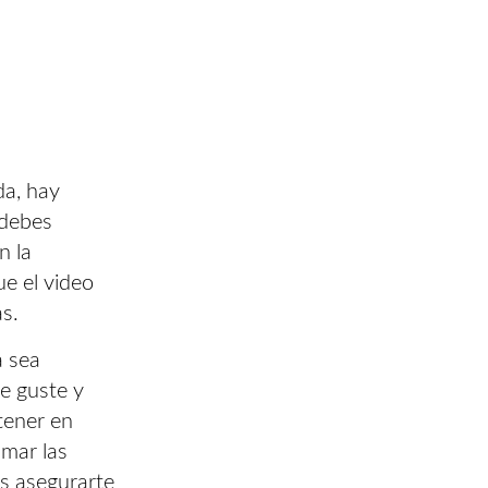
da, hay
 debes
n la
ue el video
as.
a sea
e guste y
tener en
lmar las
s asegurarte