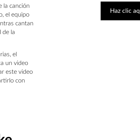
e la canción
Haz clic aq
o, el equipo
entras cantan
 de la
ias, el
ca un video
ar este video
tirlo con