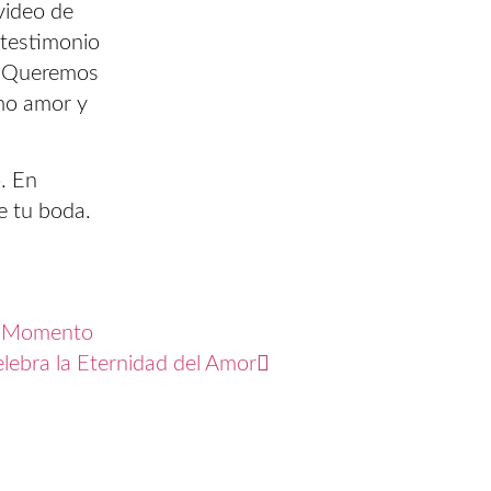
 video de
testimonio
a. Queremos
smo amor y
. En
e tu boda.
da Momento
lebra la Eternidad del Amor