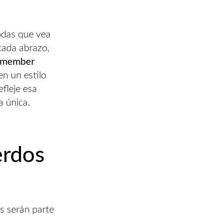
das que vea
cada abrazo,
member
n un estilo
efleje esa
a única.
erdos
es serán parte