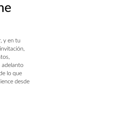
he
, y en tu
invitación,
ntos,
o adelanto
de lo que
mience desde