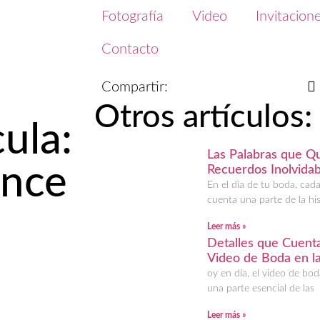
Fotografía
Video
Invitacione
Contacto
Compartir:
Otros artículos:
ula:
Las Palabras que Qu
ance
Recuerdos Inolvidab
En el día de tu boda, cad
cuenta una parte de la his
Leer más »
Detalles que Cuentan
Video de Boda en la
oy en día, el video de bod
una parte esencial de las
Leer más »