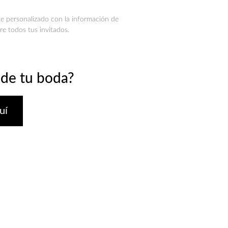
e personalizado con la información de
re todos tus invitados.
 de tu boda?
uí