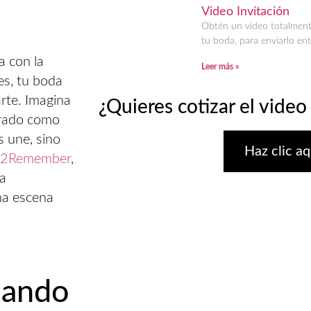
Video Invitación
Obtén un video totalment
tu boda, para enviarlo ent
a con la
Leer más »
nes, tu boda
rte. Imagina
¿Quieres cotizar el video
urado como
s une, sino
Haz clic aq
2Remember
,
ia
na escena
iando