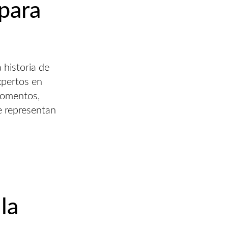
para
historia de
xpertos en
momentos,
e representan
la